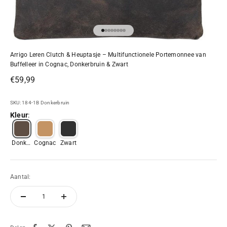
Naar artikel 1
Naar artikel 2
Naar artikel 3
Naar artikel 4
Naar artikel 5
Naar artikel 6
Naar artikel 7
Naar artikel 8
Arrigo Leren Clutch & Heuptasje – Multifunctionele Portemonnee van
Buffelleer in Cognac, Donkerbruin & Zwart
Aanbiedingsprijs
€59,99
SKU: 184-1B Donkerbruin
Kleur
:
Donker
Cognac
Zwart
Bruin
Aantal: