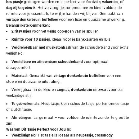
heuptasje
gedragen worden en is perfect voor
festivals
,
vakanties
, of
dagelijks gebruik
. Het vervangt je portemonnee en biedt voldoende
ruimte voor je essentials, terwijl je handen vrij blijven. Gemaakt van
vintage donkerbruin buffelleer
voor een luxe en duurzame afwerking.
Belangrijkste Kenmerken:
2 ritsvakjes
voor het veilig opbergen van je spullen.
Ruimte voor 10 pasjes
, ideaal voor je bankkaarten en ID's.
Vergrendelbaar met musketonhaak
van de schouderband voor extra
veiligheid.
Verstelbare en afneembare schouderband
voor optimaal
draagcomfort.
Materiaal
: Gemaakt van
vintage donkerbruin buffelleer
voor een
stoere en duurzame uitstraling.
Verkrijgbaar in de kleuren
cognac
,
donkerbruin
en
zwart
voor een
veelzijdige stijl.
Te gebruiken als
: Heuptasje, klein schoudertasje, portemonnee-tasje
of clutch tasje.
Afmetingen
: Large maat – voor voldoende ruimte zonder te groot te
zijn.
Waarom Dit Tasje Perfect voor Jou Is:
Veelzijdigheid
: Het tasje is ideaal als
heuptasje
,
crossbody