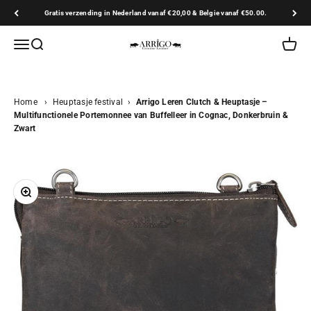
Naar inhoud
Gratis verzending in Nederland vanaf €20,00 & Belgie vanaf €50.00.
Arrigo.nl
Navigatiemenu openen
Zoeken openen
Winkel
Home
›
Heuptasje festival
›
Arrigo Leren Clutch & Heuptasje –
Multifunctionele Portemonnee van Buffelleer in Cognac, Donkerbruin &
Zwart
In-/uitzoomen