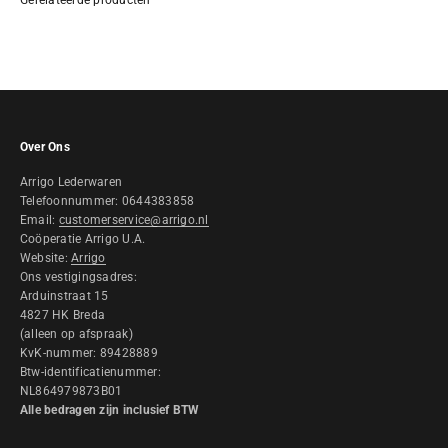
Over Ons
Arrigo Lederwaren
Telefoonnummer: 0644383858
Email:
customerservice@arrigo.nl
Coöperatie Arrigo U.A.
Website:
Arrigo
Ons vestigingsadres:
Arduinstraat 15
4827 HK Breda
(alleen op afspraak)
KvK-nummer: 89428889
Btw-identificatienummer:
NL864979873B01
Alle bedragen zijn inclusief BTW