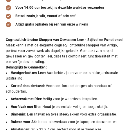
Voor 14:00 uur besteld, is dezelfde werkdag verzonden
Betaal zoals je wilt, vooraf of achteraf
Altijd gratis ophalen bij een van onze winkels
Cognac/Lichtbruine Shopper van Gewassen Leer - Stijlvol en Functioneel
Maak kennis met de elegante cognac/lichtbruine shopper van Arrigo,
perfect voor zowel werk als dagelijks gebruik. Gemaakt van soepel
gewassen en gevlochten leer, deze tas combineert functionaliteit met
een verfijnde uitstraling.
Belangrijkste Kenmerken:
Handgevlochten Leer:
Aan beide zijden voor een unieke, artisanale
uitstraling.
Korte Schouderband:
Voor comfortabel dragen als handtas of
schoudertas.
Achtervak met Rits:
Veilig voor je waardevolle spullen.
Hoofdvak met Rits:
Houd je essentials veilig en toegankelijk.
Binnenin:
Een ritsvak en twee steekvakken voor extra organisatie.
Ruimte voor A4:
Ideaal als werktas voor je laptop en documenten.
Afmetingen:
30 x 31 x 7 cm, perfect voor al je dagelijkse