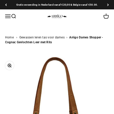
Naar inhoud
Gratis verzending in Nederland vanaf €20,00 & Belgie vanaf €50.00.
Arrigo.nl
Navigatiemenu openen
Zoeken openen
Winkel
Home
›
Gewassen leren tas voor dames
›
Arrigo Dames Shopper -
Cognac Gevlochten Leer met Rits
In-/uitzoomen