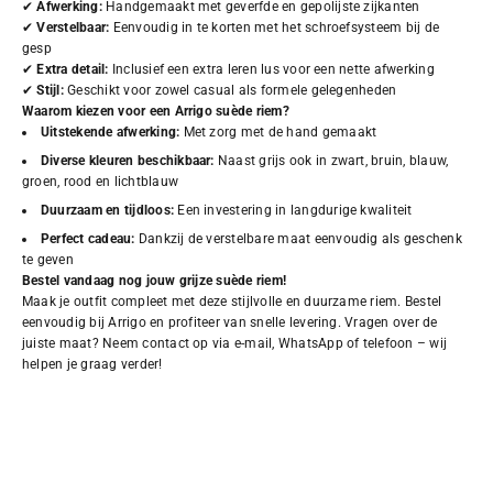
✔
Afwerking:
Handgemaakt met geverfde en gepolijste zijkanten
✔
Verstelbaar:
Eenvoudig in te korten met het schroefsysteem bij de
gesp
✔
Extra detail:
Inclusief een extra leren lus voor een nette afwerking
✔
Stijl:
Geschikt voor zowel casual als formele gelegenheden
Waarom kiezen voor een Arrigo suède riem?
Uitstekende afwerking:
Met zorg met de hand gemaakt
Diverse kleuren beschikbaar:
Naast grijs ook in zwart, bruin, blauw,
groen, rood en lichtblauw
Duurzaam en tijdloos:
Een investering in langdurige kwaliteit
Perfect cadeau:
Dankzij de verstelbare maat eenvoudig als geschenk
te geven
Bestel vandaag nog jouw grijze suède riem!
Maak je outfit compleet met deze stijlvolle en duurzame riem. Bestel
eenvoudig bij Arrigo en profiteer van snelle levering. Vragen over de
juiste maat? Neem contact op via e-mail, WhatsApp of telefoon – wij
helpen je graag verder!