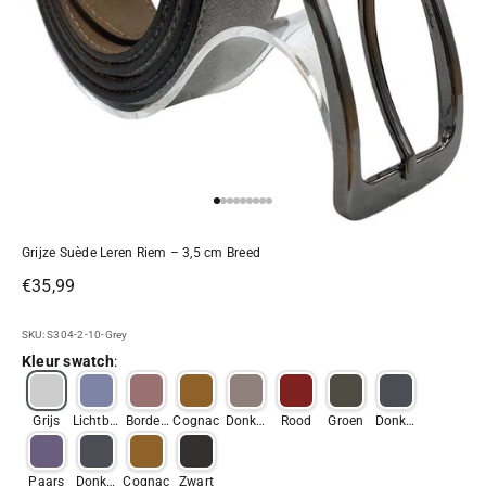
Naar artikel 1
Naar artikel 2
Naar artikel 3
Naar artikel 4
Naar artikel 5
Naar artikel 6
Naar artikel 7
Naar artikel 8
Naar artikel 9
Grijze Suède Leren Riem – 3,5 cm Breed
Aanbiedingsprijs
€35,99
SKU: S304-2-10-Grey
Kleur swatch
:
Grijs
Lichtbla
Bordea
Cognac
Donker
Rood
Groen
Donker
uw
ux
bruin
blauw
Paars
Donker
Cognac
Zwart