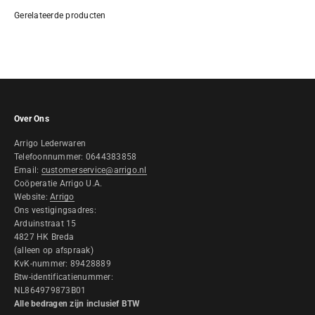
Over Ons
Arrigo Lederwaren
Telefoonnummer: 0644383858
Email:
customerservice@arrigo.nl
Coöperatie Arrigo U.A.
Website:
Arrigo
Ons vestigingsadres:
Arduinstraat 15
4827 HK Breda
(alleen op afspraak)
KvK-nummer: 89428889
Btw-identificatienummer:
NL864979873B01
Alle bedragen zijn inclusief BTW