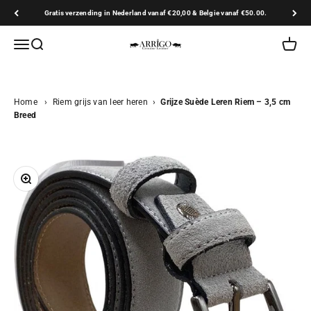
Naar inhoud
Gratis verzending in Nederland vanaf €20,00 & Belgie vanaf €50.00.
Arrigo.nl
Navigatiemenu openen
Zoeken openen
Winkel
Home
›
Riem grijs van leer heren
›
Grijze Suède Leren Riem – 3,5 cm
Breed
In-/uitzoomen