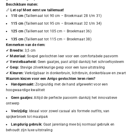
Beschikbare maten:
📏
Let op! Meet eerst uw taillemaat!
110 cm
(Taillemaat tot 90 cm – Broekmaat 28 t/m 31)
115 cm
(Taillemaat tot 95 cm – Broekmaat 32 t/m 34)
125 cm
(Taillemaat tot 105 cm – Broekmaat 36)
135 cm
(Taillemaat tot 115 cm – Broekmaat 38)
Kenmerken van de riem:
✔
Breedte:
3,5 cm
✔
Materiaal:
Soepel gevlochten leer voor een comfortabele pasvorm
✔
Verstelbaarheid:
Geen gaatjes, past altijd dankzij het schroefsysteem
✔
Gesp:
Stevige zilverkleurige gesp voor een luxe uitstraling
✔
Kleuren:
Verkrijgbaar in donkerbruin, lichtbruin, donkerblauw en zwart
Waarom kiezen voor een Arrigo gevlochten leren riem?
Handgemaakt:
Zorgvuldig met de hand afgewerkt voor een
hoogwaardige kwaliteit
Geen gaatjes:
Altijd de perfecte pasvorm dankzij het innovatieve
ontwerp
Veelzijdig:
Ideaal voor zowel casual als formele outfits, van
spijkerbroek tot maatpak
Langdurig gebruik:
Gaat jarenlang mee bij normaal gebruik en
behoudt zijn luxe uitstraling