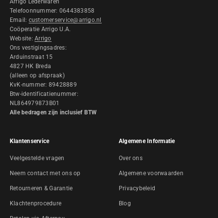
Arrigo Lederwaren
Telefoonnummer: 0644383858
Email:
customerservice@arrigo.nl
Coöperatie Arrigo U.A.
Website:
Arrigo
Ons vestigingsadres:
Arduinstraat 15
4827 HK Breda
(alleen op afspraak)
KvK-nummer: 89428889
Btw-identificatienummer:
NL864979873B01
Alle bedragen zijn inclusief BTW
Klantenservice
Algemene Informatie
Veelgestelde vragen
Over ons
Neem contact met ons op
Algemene voorwaarden
Retourneren & Garantie
Privacybeleid
Klachtenprocedure
Blog