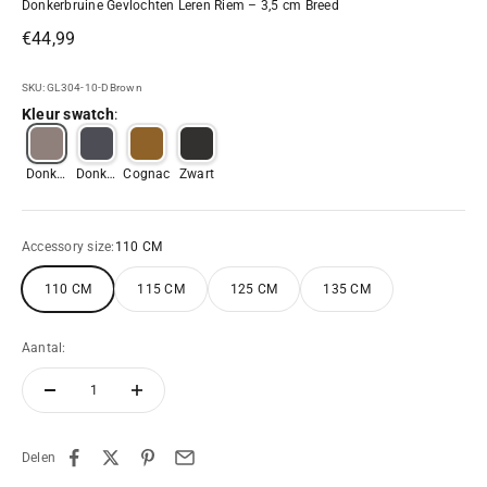
Donkerbruine Gevlochten Leren Riem – 3,5 cm Breed
Aanbiedingsprijs
€44,99
SKU: GL304-10-DBrown
Kleur swatch
:
Donker
Donker
Cognac
Zwart
bruin
blauw
Accessory size:
110 CM
110 CM
115 CM
125 CM
135 CM
Aantal:
Delen