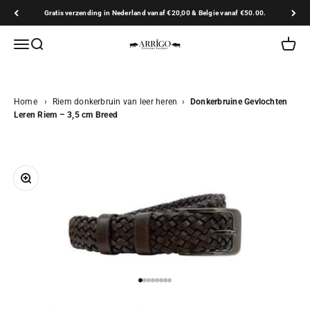
Naar inhoud
Gratis verzending in Nederland vanaf €20,00 & Belgie vanaf €50.00.
Arrigo.nl
Navigatiemenu openen
Zoeken openen
Winkel
Home
›
Riem donkerbruin van leer heren
›
Donkerbruine Gevlochten
Leren Riem – 3,5 cm Breed
In-/uitzoomen
Naar artikel 1
Naar artikel 2
Naar artikel 3
Naar artikel 4
Naar artikel 5
Naar artikel 6
Naar artikel 7
Naar artikel 8