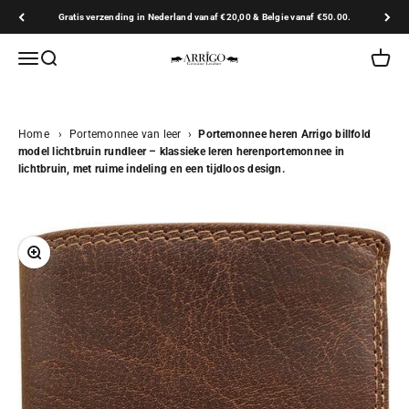
Naar inhoud
Gratis verzending in Nederland vanaf €20,00 & Belgie vanaf €50.00.
Arrigo.nl
Navigatiemenu openen
Zoeken openen
Winkel
Home
›
Portemonnee van leer
›
Portemonnee heren Arrigo billfold
model lichtbruin rundleer – klassieke leren herenportemonnee in
lichtbruin, met ruime indeling en een tijdloos design.
In-/uitzoomen