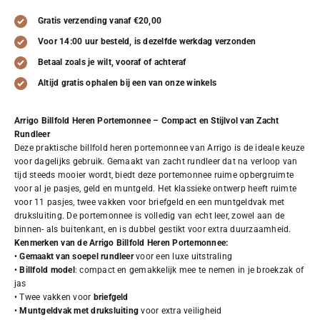
Gratis verzending vanaf €20,00
Voor 14:00 uur besteld, is dezelfde werkdag verzonden
Betaal zoals je wilt, vooraf of achteraf
Altijd gratis ophalen bij een van onze winkels
Arrigo Billfold Heren Portemonnee – Compact en Stijlvol van Zacht
Rundleer
Deze praktische billfold heren portemonnee van Arrigo is de ideale keuze
voor dagelijks gebruik. Gemaakt van zacht rundleer dat na verloop van
tijd steeds mooier wordt, biedt deze portemonnee ruime opbergruimte
voor al je pasjes, geld en muntgeld. Het klassieke ontwerp heeft ruimte
voor 11 pasjes, twee vakken voor briefgeld en een muntgeldvak met
druksluiting. De portemonnee is volledig van echt leer, zowel aan de
binnen- als buitenkant, en is dubbel gestikt voor extra duurzaamheid.
Kenmerken van de Arrigo Billfold Heren Portemonnee:
•
Gemaakt van soepel rundleer
voor een luxe uitstraling
•
Billfold model
: compact en gemakkelijk mee te nemen in je broekzak of
jas
• Twee vakken voor
briefgeld
•
Muntgeldvak met druksluiting
voor extra veiligheid