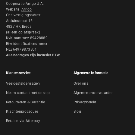
Coöperatie Arrigo U.A.
Website:
Arrigo
Ons vestigingsadres:
Arduinstraat 15
4827 HK Breda
(alleen op afspraak)
KvK-nummer: 89428889
Btw-identificatienummer:
NL864979873B01
Alle bedragen zijn inclusief BTW
Klantenservice
Algemene Informatie
Veelgestelde vragen
Over ons
Neem contact met ons op
Algemene voorwaarden
Retourneren & Garantie
Privacybeleid
Klachtenprocedure
Blog
Betalen via Afterpay