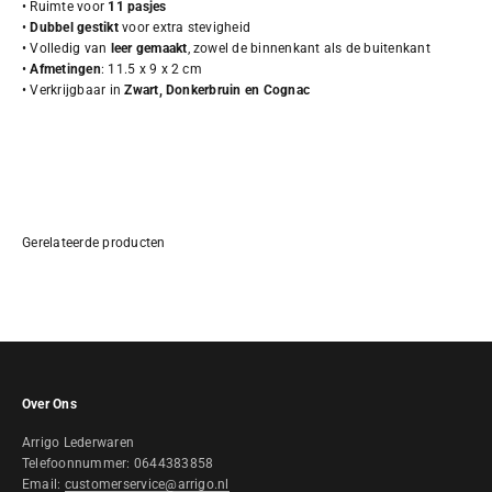
• Ruimte voor
11 pasjes
•
Dubbel gestikt
voor extra stevigheid
• Volledig van
leer gemaakt
, zowel de binnenkant als de buitenkant
•
Afmetingen
: 11.5 x 9 x 2 cm
• Verkrijgbaar in
Zwart, Donkerbruin en Cognac
Over Ons
Arrigo Lederwaren
Telefoonnummer: 0644383858
Email:
customerservice@arrigo.nl