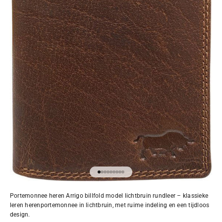
Naar artikel 1
Naar artikel 2
Naar artikel 3
Naar artikel 4
Naar artikel 5
Naar artikel 6
Naar artikel 7
Naar artikel 8
Naar artikel 9
Portemonnee heren Arrigo billfold model lichtbruin rundleer – klassieke
leren herenportemonnee in lichtbruin, met ruime indeling en een tijdloos
design.