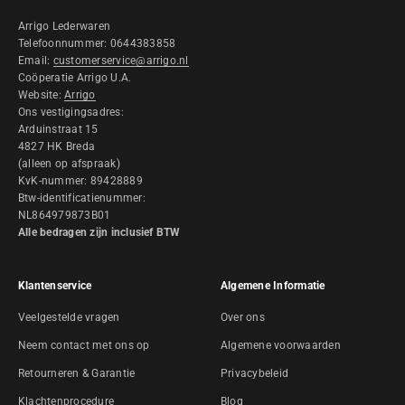
Arrigo Lederwaren
Telefoonnummer: 0644383858
Email:
customerservice@arrigo.nl
Coöperatie Arrigo U.A.
Website:
Arrigo
Ons vestigingsadres:
Arduinstraat 15
4827 HK Breda
(alleen op afspraak)
KvK-nummer: 89428889
Btw-identificatienummer:
NL864979873B01
Alle bedragen zijn inclusief BTW
Klantenservice
Algemene Informatie
Veelgestelde vragen
Over ons
Neem contact met ons op
Algemene voorwaarden
Retourneren & Garantie
Privacybeleid
Klachtenprocedure
Blog