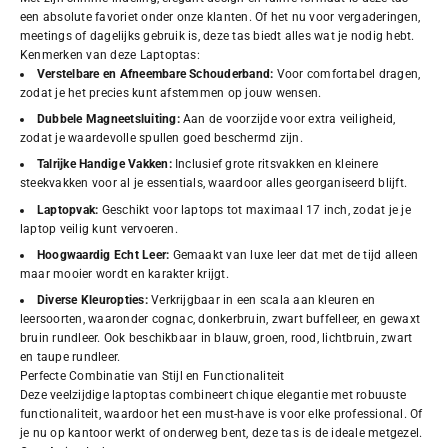
een absolute favoriet onder onze klanten. Of het nu voor vergaderingen,
meetings of dagelijks gebruik is, deze tas biedt alles wat je nodig hebt.
Kenmerken van deze Laptoptas:
Verstelbare en Afneembare Schouderband:
Voor comfortabel dragen,
zodat je het precies kunt afstemmen op jouw wensen.
Dubbele Magneetsluiting:
Aan de voorzijde voor extra veiligheid,
zodat je waardevolle spullen goed beschermd zijn.
Talrijke Handige Vakken:
Inclusief grote ritsvakken en kleinere
steekvakken voor al je essentials, waardoor alles georganiseerd blijft.
Laptopvak:
Geschikt voor laptops tot maximaal 17 inch, zodat je je
laptop veilig kunt vervoeren.
Hoogwaardig Echt Leer:
Gemaakt van luxe leer dat met de tijd alleen
maar mooier wordt en karakter krijgt.
Diverse Kleuropties:
Verkrijgbaar in een scala aan kleuren en
leersoorten, waaronder cognac, donkerbruin, zwart buffelleer, en gewaxt
bruin rundleer. Ook beschikbaar in blauw, groen, rood, lichtbruin, zwart
en taupe rundleer.
Perfecte Combinatie van Stijl en Functionaliteit
Deze veelzijdige laptoptas combineert chique elegantie met robuuste
functionaliteit, waardoor het een must-have is voor elke professional. Of
je nu op kantoor werkt of onderweg bent, deze tas is de ideale metgezel.