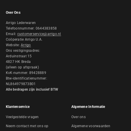
Over Ons
Arrigo Lederwaren
Telefoonnummer: 0644383858
Email:
customerservice@arrigo.nl
Coöperatie Arrigo U.A.
Website:
Arrigo
Ons vestigingsadres:
Arduinstraat 15
4827 HK Breda
(alleen op afspraak)
KvK-nummer: 89428889
Btw-identificatienummer:
NL864979873B01
Alle bedragen zijn inclusief BTW
Klantenservice
Algemene Informatie
Veelgestelde vragen
Over ons
Neem contact met ons op
Algemene voorwaarden