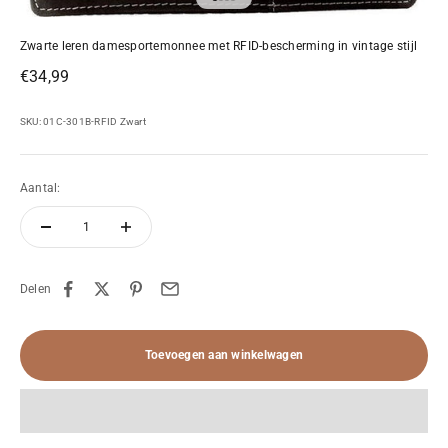
Naar artikel 1
Naar artikel 2
Naar artikel 3
Naar artikel 4
Zwarte leren damesportemonnee met RFID-bescherming in vintage stijl
Aanbiedingsprijs
€34,99
SKU: 01C-301B-RFID Zwart
Aantal:
Delen
Toevoegen aan winkelwagen