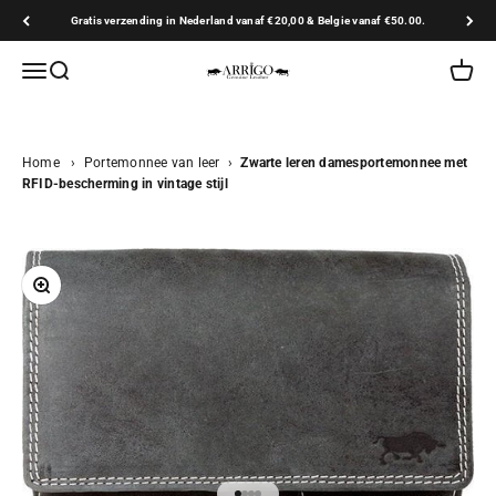
Naar inhoud
Gratis verzending in Nederland vanaf €20,00 & Belgie vanaf €50.00.
Arrigo.nl
Navigatiemenu openen
Zoeken openen
Winkel
Home
›
Portemonnee van leer
›
Zwarte leren damesportemonnee met
RFID-bescherming in vintage stijl
In-/uitzoomen