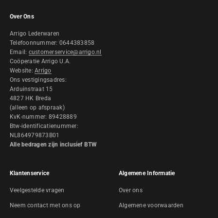
Over Ons
Arrigo Lederwaren
Telefoonnummer: 0644383858
Email:
customerservice@arrigo.nl
Coöperatie Arrigo U.A.
Website:
Arrigo
Ons vestigingsadres:
Arduinstraat 15
4827 HK Breda
(alleen op afspraak)
KvK-nummer: 89428889
Btw-identificatienummer:
NL864979873B01
Alle bedragen zijn inclusief BTW
Klantenservice
Algemene Informatie
Veelgestelde vragen
Over ons
Neem contact met ons op
Algemene voorwaarden