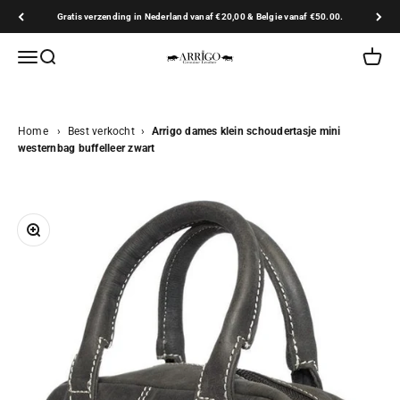
Naar inhoud
Gratis verzending in Nederland vanaf €20,00 & Belgie vanaf €50.00.
Arrigo.nl
Navigatiemenu openen
Zoeken openen
Winkel
Home
›
Best verkocht
›
Arrigo dames klein schoudertasje mini
westernbag buffelleer zwart
In-/uitzoomen