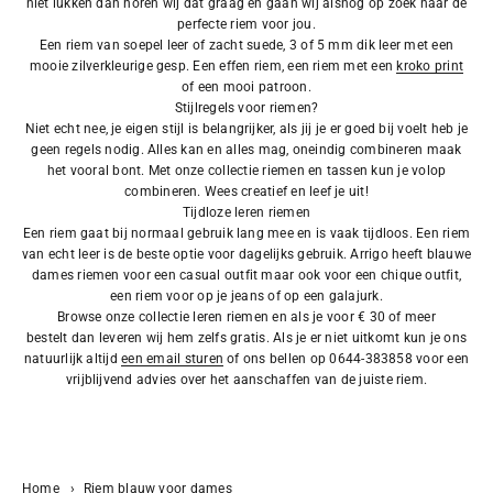
niet lukken dan horen wij dat graag en gaan wij alsnog op zoek naar de
perfecte riem voor jou.
Een riem van soepel leer of zacht suede, 3 of 5 mm dik leer met een
mooie zilverkleurige gesp. Een effen riem, een riem met een
kroko print
of een mooi patroon.
Stijlregels voor riemen?
Niet echt nee, je eigen stijl is belangrijker, als jij je er goed bij voelt heb je
geen regels nodig. Alles kan en alles mag, oneindig combineren maak
het vooral bont. Met onze collectie riemen en tassen kun je volop
combineren. Wees creatief en leef je uit!
Tijdloze leren riemen
Een riem gaat bij normaal gebruik lang mee en is vaak tijdloos. Een riem
van echt leer is de beste optie voor dagelijks gebruik. Arrigo heeft blauwe
dames riemen voor een casual outfit maar ook voor een chique outfit,
een riem voor op je jeans of op een galajurk.
Browse onze collectie leren riemen en als je voor € 30 of meer
bestelt dan leveren wij hem zelfs gratis. Als je er niet uitkomt kun je ons
natuurlijk altijd
een email sturen
of ons bellen op 0644-383858 voor een
vrijblijvend advies over het aanschaffen van de juiste riem.
Home
›
Riem blauw voor dames