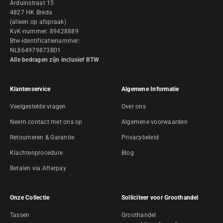
Arduinstraat 15
4827 HK Breda
(alleen op afspraak)
KvK-nummer: 89428889
Btw-identificatienummer:
NL864979873B01
Alle bedragen zijn inclusief BTW
Klantenservice
Algemene Informatie
Veelgestelde vragen
Over ons
Neem contact met ons op
Algemene voorwaarden
Retourneren & Garantie
Privacybeleid
Klachtenprocedure
Blog
Betalen via Afterpay
Onze Collectie
Solliciteer voor Groothandel
Tassen
Groothandel