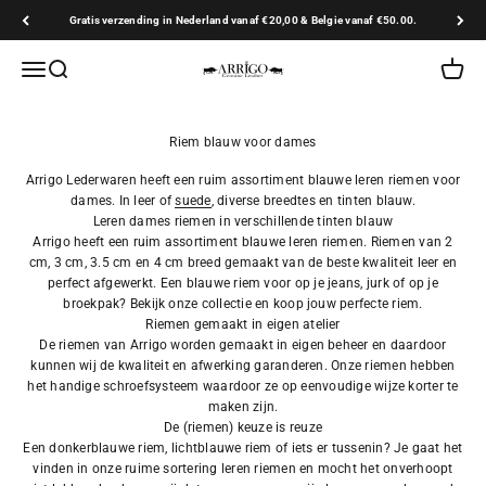
Naar inhoud
Gratis verzending in Nederland vanaf €20,00 & Belgie vanaf €50.00.
Arrigo.nl
Navigatiemenu openen
Zoeken openen
Winkel
Arrigo Lederwaren heeft een ruim assortiment blauwe leren riemen voor
dames. In leer of
suede
, diverse breedtes en tinten blauw.
Leren dames riemen in verschillende tinten blauw
Arrigo heeft een ruim assortiment blauwe leren riemen. Riemen van 2
cm, 3 cm, 3.5 cm en 4 cm breed gemaakt van de beste kwaliteit leer en
perfect afgewerkt. Een blauwe riem voor op je jeans, jurk of op je
broekpak? Bekijk onze collectie en koop jouw perfecte riem.
Riemen gemaakt in eigen atelier
De riemen van Arrigo worden gemaakt in eigen beheer en daardoor
kunnen wij de kwaliteit en afwerking garanderen. Onze riemen hebben
het handige schroefsysteem waardoor ze op eenvoudige wijze korter te
maken zijn.
De (riemen) keuze is reuze
Een donkerblauwe riem, lichtblauwe riem of iets er tussenin? Je gaat het
vinden in onze ruime sortering leren riemen en mocht het onverhoopt