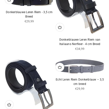
Donkerblauwe Leren Riem - 3,5 cm
Breed
Aanbiedingsprijs
€29,99
Donkerblauwe Leren Riem van
Italiaans Nerfleer - 4 cm Breed
Aanbiedingsprijs
€34,99
Echt Leren Riem Donkerblauw – 3,5
cm breed
Aanbiedingsprijs
€29,99