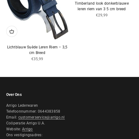
Timberland look donkerblauwe
leren riem van 3 5 cm breed
Aanbiedingsprijs
€29,99
Lichtblauw Suède Leren Riem – 3,5
cm Breed
Aanbiedingsprijs
€35,99
Over Ons
Arrigo Lederwaren
Telefoonnummer: 0644383858
Email:
customerservice@arrigo.nl
Coöperatie Arrigo U.A.
Website:
Arrigo
Ons vestigingsadres: