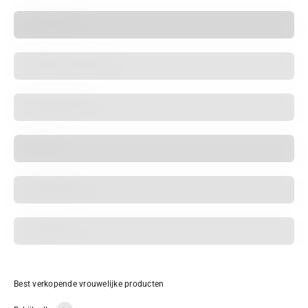
Draagzakken
Heuptas / Riemtasje
Weekendtassen
Riemen
Portemonnees
Accessoires