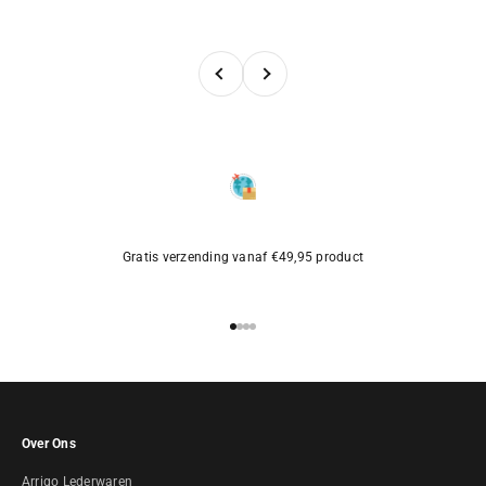
Vorige
Volgende
Gratis verzending vanaf €49,95 product
Naar artikel 1
Naar artikel 2
Naar artikel 3
Naar artikel 4
Over Ons
Arrigo Lederwaren