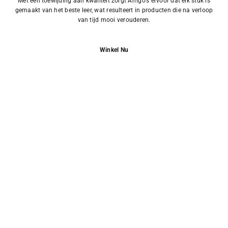
Met een toewijding aan kwaliteit zorgt Arrigo's ervoor dat elk stuk is
gemaakt van het beste leer, wat resulteert in producten die na verloop
van tijd mooi verouderen.
Winkel Nu