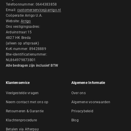
Telefoonnummer: 0644383858
Email:
customerservice@arrigo.nl
Coöperatie Arrigo U.A.
Website:
Arrigo
Ons vestigingsadres:
Arduinstraat 15
4827 HK Breda
(alleen op afspraak)
KvK-nummer: 89428889
Btw-identificatienummer:
NL864979873B01
Alle bedragen zijn inclusief BTW
Klantenservice
Algemene Informatie
Veelgestelde vragen
Over ons
Neem contact met ons op
Algemene voorwaarden
Retourneren & Garantie
Privacybeleid
Klachtenprocedure
Blog
Betalen via Afterpay