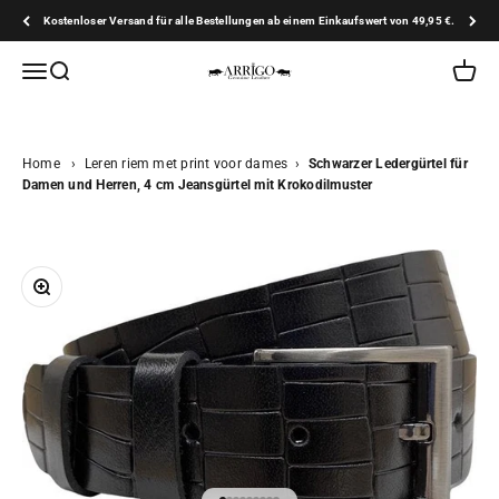
Zum Inhalt springen
Kostenloser Versand für alle Bestellungen ab einem Einkaufswert von 49,95 €.
Arrigo.nl
Navigationsmenü öffnen
Suche öffnen
Warenk
Home
›
Leren riem met print voor dames
›
Schwarzer Ledergürtel für
Damen und Herren, 4 cm Jeansgürtel mit Krokodilmuster
Bild vergrößern