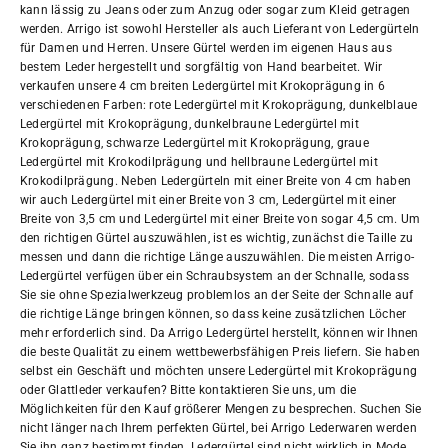
kann lässig zu Jeans oder zum Anzug oder sogar zum Kleid getragen
werden. Arrigo ist sowohl Hersteller als auch Lieferant von Ledergürteln
für Damen und Herren. Unsere Gürtel werden im eigenen Haus aus
bestem Leder hergestellt und sorgfältig von Hand bearbeitet. Wir
verkaufen unsere 4 cm breiten Ledergürtel mit Krokoprägung in 6
verschiedenen Farben: rote Ledergürtel mit Krokoprägung, dunkelblaue
Ledergürtel mit Krokoprägung, dunkelbraune Ledergürtel mit
Krokoprägung, schwarze Ledergürtel mit Krokoprägung, graue
Ledergürtel mit Krokodilprägung und hellbraune Ledergürtel mit
Krokodilprägung. Neben Ledergürteln mit einer Breite von 4 cm haben
wir auch Ledergürtel mit einer Breite von 3 cm, Ledergürtel mit einer
Breite von 3,5 cm und Ledergürtel mit einer Breite von sogar 4,5 cm. Um
den richtigen Gürtel auszuwählen, ist es wichtig, zunächst die Taille zu
messen und dann die richtige Länge auszuwählen. Die meisten Arrigo-
Ledergürtel verfügen über ein Schraubsystem an der Schnalle, sodass
Sie sie ohne Spezialwerkzeug problemlos an der Seite der Schnalle auf
die richtige Länge bringen können, so dass keine zusätzlichen Löcher
mehr erforderlich sind. Da Arrigo Ledergürtel herstellt, können wir Ihnen
die beste Qualität zu einem wettbewerbsfähigen Preis liefern. Sie haben
selbst ein Geschäft und möchten unsere Ledergürtel mit Krokoprägung
oder Glattleder verkaufen? Bitte kontaktieren Sie uns, um die
Möglichkeiten für den Kauf größerer Mengen zu besprechen. Suchen Sie
nicht länger nach Ihrem perfekten Gürtel, bei Arrigo Lederwaren werden
Sie ihn ganz bestimmt finden. Ledergürtel sind nicht wirklich in Mode