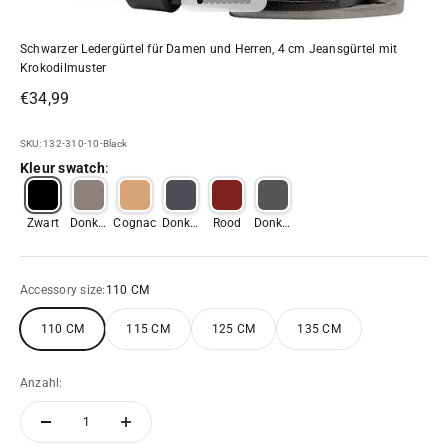
Gehe zu Element 1
Gehe zu Element 2
Gehe zu Element 3
Gehe zu Element 4
Gehe zu Element 5
Gehe zu Element 6
Gehe zu Element 7
Gehe zu Element 8
Gehe zu Element 9
Schwarzer Ledergürtel für Damen und Herren, 4 cm Jeansgürtel mit
Krokodilmuster
Angebot
€34,99
SKU: 132-310-10-Black
Kleur swatch
:
Zwart
Donker
Cognac
Donker
Rood
Donker
bruin
blauw
grijs
Accessory size:
110 CM
110 CM
115 CM
125 CM
135 CM
Anzahl: