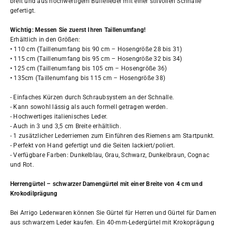
breit und aus hochwertigem Büffelleder mit einer stilvollen Schnalle
gefertigt.
Wichtig: Messen Sie zuerst Ihren Taillenumfang!
Erhältlich in den Größen:
• 110 cm (Taillenumfang bis 90 cm – Hosengröße 28 bis 31)
• 115 cm (Taillenumfang bis 95 cm – Hosengröße 32 bis 34)
• 125 cm (Taillenumfang bis 105 cm – Hosengröße 36)
• 135cm (Taillenumfang bis 115 cm – Hosengröße 38)
- Einfaches Kürzen durch Schraubsystem an der Schnalle.
- Kann sowohl lässig als auch formell getragen werden.
- Hochwertiges italienisches Leder.
- Auch in 3 und 3,5 cm Breite erhältlich.
- 1 zusätzlicher Lederriemen zum Einführen des Riemens am Startpunkt.
- Perfekt von Hand gefertigt und die Seiten lackiert/poliert.
- Verfügbare Farben: Dunkelblau, Grau, Schwarz, Dunkelbraun, Cognac
und Rot.
Herrengürtel – schwarzer Damengürtel mit einer Breite von 4 cm und
Krokodilprägung
Bei Arrigo Lederwaren können Sie Gürtel für Herren und Gürtel für Damen
aus schwarzem Leder kaufen. Ein 40-mm-Ledergürtel mit Krokoprägung