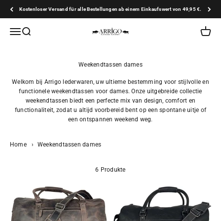
Zum Inhalt springen
Kostenloser Versand für alle Bestellungen ab einem Einkaufswert von 49,95 €.
Arrigo.nl
Navigationsmenü öffnen
Suche öffnen
Warenk
Welkom bij Arrigo lederwaren, uw ultieme bestemming voor stijlvolle en
functionele weekendtassen voor dames. Onze uitgebreide collectie
weekendtassen biedt een perfecte mix van design, comfort en
functionaliteit, zodat u altijd voorbereid bent op een spontane uitje of
een ontspannen weekend weg.
Home
›
Weekendtassen dames
6 Produkte